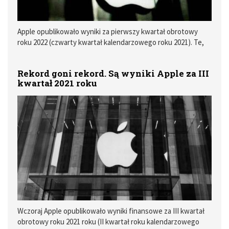
Apple opublikowało wyniki za pierwszy kwartał obrotowy
roku 2022 (czwarty kwartał kalendarzowego roku 2021). Te,
co tu dużo mówić, są rekordowe. Oprócz słabszej sprzedaży
iPada, przychody Apple rosną we wszystkich pozostałych
Rekord goni rekord. Są wyniki Apple za III
liniach produktowych.
kwartał 2021 roku
Wczoraj Apple opublikowało wyniki finansowe za III kwartał
obrotowy roku 2021 roku (II kwartał roku kalendarzowego