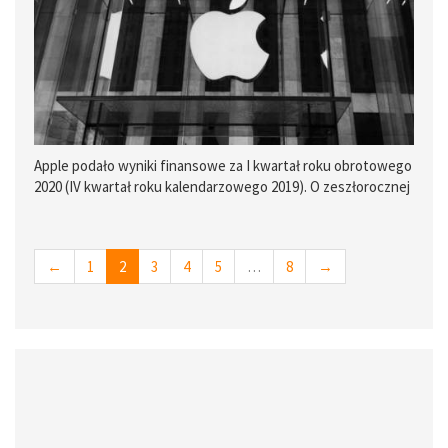
Apple podało wyniki finansowe za I kwartał roku obrotowego
2020 (IV kwartał roku kalendarzowego 2019). O zeszłorocznej
zadyszce Apple nikt już nie pamięta. Dzięki ogromnym
wzrostom sprzedaży iPhone'a, Usług i segmentu Wearabless
opublikowane wyniki są rekordowe.
←
1
2
3
4
5
…
8
→