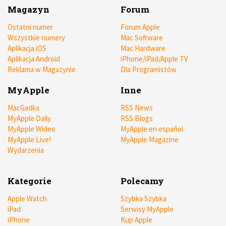
Magazyn
Forum
Ostatni numer
Forum Apple
Wszystkie numery
Mac Software
Aplikacja iOS
Mac Hardware
Aplikacja Android
iPhone/iPad/Apple TV
Reklama w Magazynie
Dla Programistów
MyApple
Inne
MacGadka
RSS News
MyApple Daily
RSS Blogs
MyApple Wideo
MyApple en español
MyApple Live!
MyApple Magazine
Wydarzenia
Kategorie
Polecamy
Apple Watch
Szybka Szybka
iPad
Serwisy MyApple
iPhone
Kup Apple