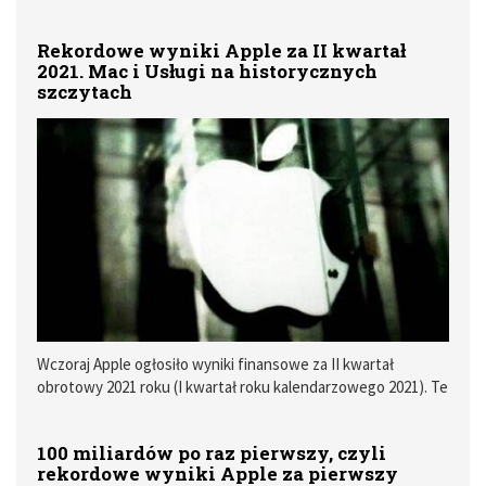
2021). Wyniki te są rekordowe praktycznie na każdej pozycji.
Rekordowe wyniki Apple za II kwartał
2021. Mac i Usługi na historycznych
szczytach
Wczoraj Apple ogłosiło wyniki finansowe za II kwartał
obrotowy 2021 roku (I kwartał roku kalendarzowego 2021). Te
są na astronomicznym poziomie. Rok do roku Apple
poprawiło łączne przychody aż o 53%!
100 miliardów po raz pierwszy, czyli
rekordowe wyniki Apple za pierwszy