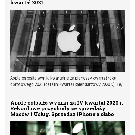
kwartał 2021 r.
Apple ogłosiło wyniki kwartalne za pierwszy kwartał roku
obrotowego 2021 (ostatni kwartał kalendarzowy 2020 r.). Te,
co tu dużo mówić, są rekordowe pod wieloma względami.
Apple zanotowało rekordowe przychody ze sprzedaży
Apple ogłosiło wyniki za IV kwartał 2020 r.
iPhone’ów, Akcesoriów oraz Usług.
Rekordowe przychody ze sprzedaży
Maców i Usług. Sprzedaż iPhone’a słabo