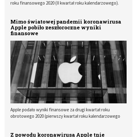
roku finansowego 2020 (II kwartał roku kalendarzowego).
Wygląda na to, że nikt nie spodziewał się aż tak dobrych
wyników. Można to było odczuć po reakcji amerykańskiej
Mimo światowej pandemii koronawirusa
giełdy. Kurs Apple na piątkowej sesji wzrósł aż o 10% i sięgnął
Apple pobiło zeszłoroczne wyniki
kolejnych historycznych rekordów.
finansowe
Apple podało wyniki finansowe za drugi kwartał roku
obrotowego 2020 (pierwszy kwartał roku kalendarzowego
2020). Mimo tego, że Apple zderzyło się w tym kwartale ze
skutkami epidemii koronawirusa przychody Apple były
Z powodu koronawirusa Apple tnie
wyższe od zeszłorocznych o 0,5%. Były jednak