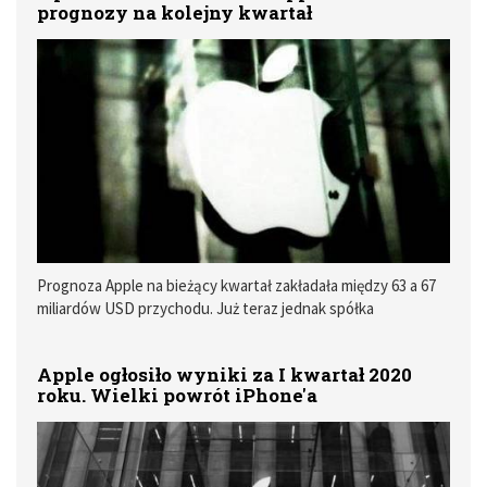
prognozy na kolejny kwartał
zdecydowanie niższe od prognoz spółki podanych pod
koniec zeszłego kwartału.
Prognoza Apple na bieżący kwartał zakładała między 63 a 67
miliardów USD przychodu. Już teraz jednak spółka
zapowiedziała, że nie będzie w stanie „dowieźć” tego wyniku.
Wszystko z powodu epidemii korona wirusa.
Apple ogłosiło wyniki za I kwartał 2020
roku. Wielki powrót iPhone'a